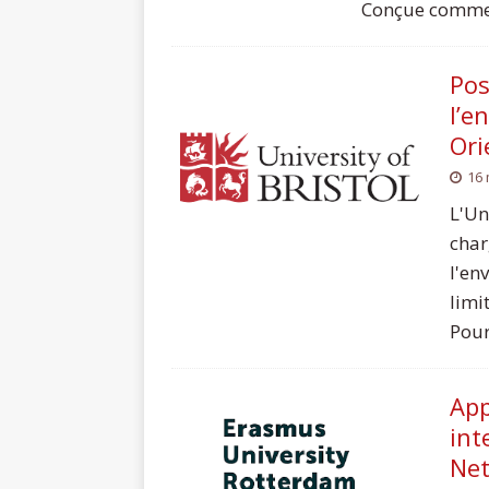
Conçue comme u
Pos
l’e
Ori
16 
L'Un
char
l'en
limi
Pour
App
int
Ne