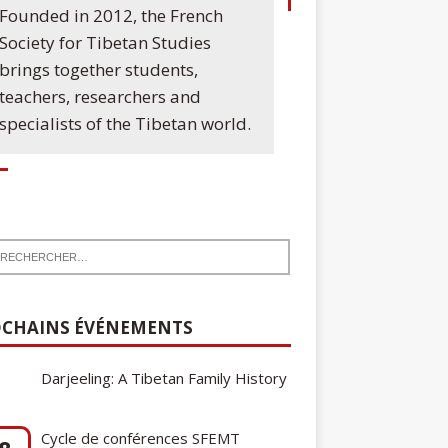
Founded in 2012, the French
Society for Tibetan Studies
brings together students,
teachers, researchers and
specialists of the Tibetan world.
CHAINS ÉVÉNEMENTS
Cycle de conférences SFEMT
8
2026/2027 : Une note sur le
ct
tibétain ga gon, toponyme et