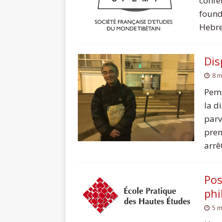
confér
found
Hebrew
Dis
8 m
Pema
la d
parv
prem
arrê
Pos
phi
5 m