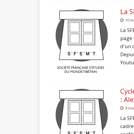
La S
10 m
La SF
page 
d'un 
Depui
Youtu
Cyc
: Al
9 ma
La SF
cadre