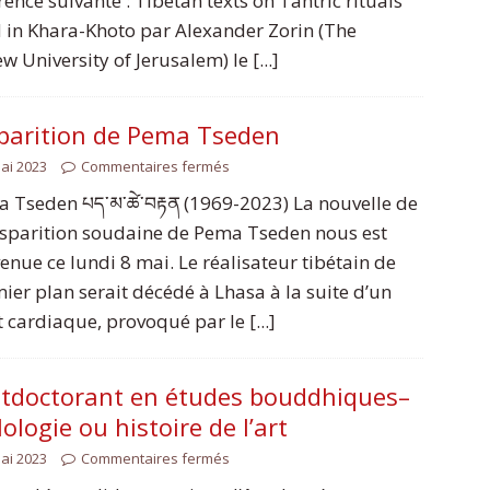
ence suivante : Tibetan texts on Tantric rituals
 in Khara-Khoto par Alexander Zorin (The
 University of Jerusalem) le [...]
parition de Pema Tseden
ai 2023
Commentaires fermés
 Tseden པད་མ་ཚེ་བརྟན (1969-2023) La nouvelle de
isparition soudaine de Pema Tseden nous est
enue ce lundi 8 mai. Le réalisateur tibétain de
ier plan serait décédé à Lhasa à la suite d’un
t cardiaque, provoqué par le [...]
tdoctorant en études bouddhiques–
lologie ou histoire de l’art
ai 2023
Commentaires fermés