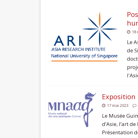
Pos
hu
18 
Le A
de S
doct
proj
l'As
Exposition :
17 mai 2023
Le Musée Guime
d’Asie, l’art 
Présentation de