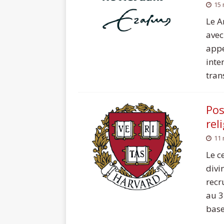
15 
Le A
avec
appe
inte
trans
Pos
rel
11 
Le c
divi
recr
au 3
base 