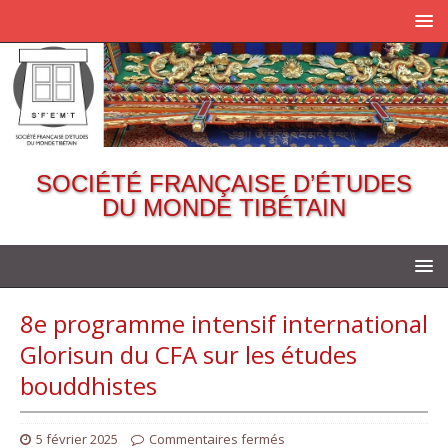
SOCIÉTÉ FRANÇAISE D’ÉTUDES
DU MONDE TIBÉTAIN
8e programme intensif international
Glorisun du CFA sur les études
bouddhistes
5 février 2025
Commentaires fermés