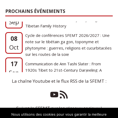
17
Communication de Ann Tashi Slater : From
PROCHAINS ÉVÉNEMENTS
1920s Tibet to 21st-Century Darjeeling: A
Sep
Tibetan Family History
Cycle de conférences SFEMT 2026/2027 : Une
08
note sur le tibétain ga gon, toponyme et
Oct
phytonyme : guerres, religions et cucurbitacées
sur les routes de la soie
17
Communication de Ann Tashi Slater : From
1920s Tibet to 21st-Century Darjeeling: A
Sep
Tibetan Family History
La chaîne Youtube et le flux RSS de la SFEMT :
Suivez la SFEMT sur les réseaux sociaux !
Nous utilisons des cookies pour vous garantir la meilleure