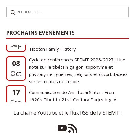
17
Communication de Ann Tashi Slater : From
PROCHAINS ÉVÉNEMENTS
1920s Tibet to 21st-Century Darjeeling: A
Sep
Tibetan Family History
Cycle de conférences SFEMT 2026/2027 : Une
08
note sur le tibétain ga gon, toponyme et
Oct
phytonyme : guerres, religions et cucurbitacées
sur les routes de la soie
17
Communication de Ann Tashi Slater : From
1920s Tibet to 21st-Century Darjeeling: A
Sep
Tibetan Family History
La chaîne Youtube et le flux RSS de la SFEMT :