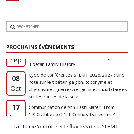
17
Communication de Ann Tashi Slater : From
PROCHAINS ÉVÉNEMENTS
1920s Tibet to 21st-Century Darjeeling: A
Sep
Tibetan Family History
Cycle de conférences SFEMT 2026/2027 : Une
08
note sur le tibétain ga gon, toponyme et
Oct
phytonyme : guerres, religions et cucurbitacées
sur les routes de la soie
17
Communication de Ann Tashi Slater : From
1920s Tibet to 21st-Century Darjeeling: A
Sep
Tibetan Family History
La chaîne Youtube et le flux RSS de la SFEMT :