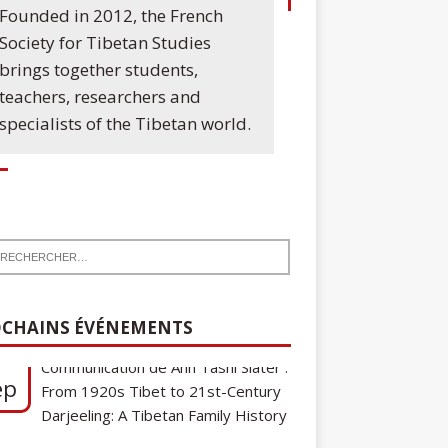
Founded in 2012, the French
Society for Tibetan Studies
brings together students,
teachers, researchers and
specialists of the Tibetan world.
7
Communication de Ann Tashi Slater :
ep
CHAINS ÉVÉNEMENTS
From 1920s Tibet to 21st-Century
Darjeeling: A Tibetan Family History
Cycle de conférences SFEMT
8
2026/2027 : Une note sur le
ct
tibétain ga gon, toponyme et