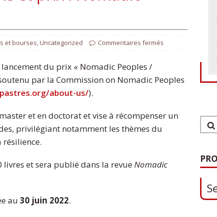
s et bourses
,
Uncategorized
Commentaires fermés
 lancement du prix « Nomadic Peoples /
 soutenu par la Commission on Nomadic Peoples
/pastres.org/about-us/
).
 master et en doctorat et vise à récompenser un
ades, privilégiant notamment les thèmes du
1
 résilience.
S
PRO
0 livres et sera publié dans la revue
Nomadic
0
xée au
30 juin 2022
.
O