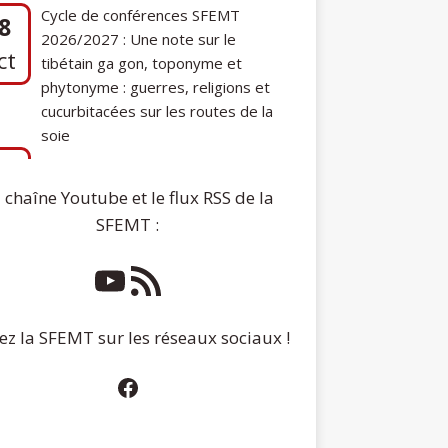
phytonyme : guerres, religions et
cucurbitacées sur les routes de la
soie
7
Communication de Ann Tashi Slater :
ep
From 1920s Tibet to 21st-Century
Darjeeling: A Tibetan Family History
 chaîne Youtube et le flux RSS de la
SFEMT :
ez la SFEMT sur les réseaux sociaux !