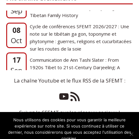
1920s Tibet to 21st-Century Darjeeling: A
Sep
Tibetan Family History
Cycle de conférences SFEMT 2026/2027 : Une
08
note sur le tibétain ga gon, toponyme et
Oct
phytonyme : guerres, religions et cucurbitacées
sur les routes de la soie
17
Communication de Ann Tashi Slater : From
1920s Tibet to 21st-Century Darjeeling: A
Sep
Tibetan Family History
La chaîne Youtube et le flux RSS de la SFEMT :
Suivez la SFEMT sur les réseaux sociaux !
Nous utilisons des cookies pour vous garantir la meilleure
expérience sur notre site. Si vous continuez à utiliser ce
dernier, nous considérerons que vous acceptez l'utilisation des
cookies.