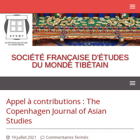
SOCIÉTÉ FRANÇAISE D’ÉTUDES
DU MONDE TIBÉTAIN
Appel à contributions : The
Copenhagen Journal of Asian
Studies
19 juillet 2021
Commentaires fermés