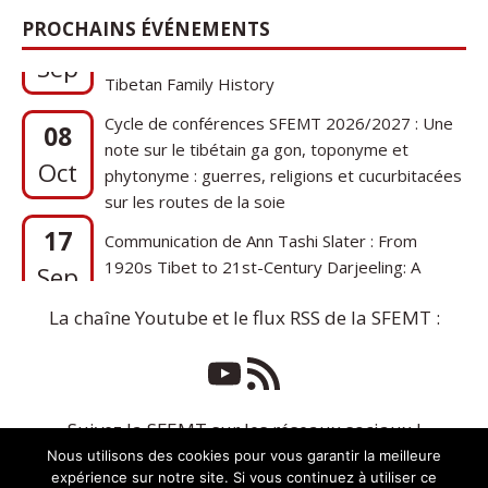
17
Communication de Ann Tashi Slater : From
PROCHAINS ÉVÉNEMENTS
1920s Tibet to 21st-Century Darjeeling: A
Sep
Tibetan Family History
Cycle de conférences SFEMT 2026/2027 : Une
08
note sur le tibétain ga gon, toponyme et
Oct
phytonyme : guerres, religions et cucurbitacées
sur les routes de la soie
17
Communication de Ann Tashi Slater : From
1920s Tibet to 21st-Century Darjeeling: A
Sep
Tibetan Family History
La chaîne Youtube et le flux RSS de la SFEMT :
Suivez la SFEMT sur les réseaux sociaux !
Nous utilisons des cookies pour vous garantir la meilleure
expérience sur notre site. Si vous continuez à utiliser ce