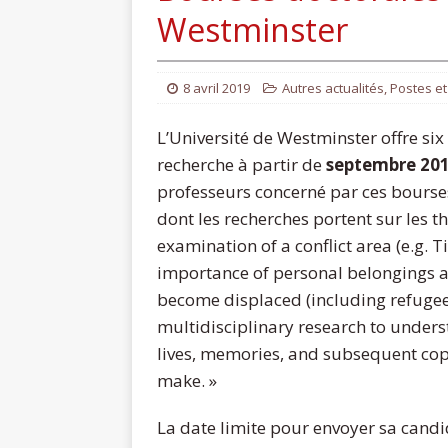
Westminster
8 avril 2019
Autres actualités
,
Postes e
L’Université de Westminster offre si
recherche à partir de
septembre 201
professeurs concerné par ces bourses
dont les recherches portent sur les
examination of a conflict area (e.g. T
importance of personal belongings
become displaced (including refugees
multidisciplinary research to unders
lives, memories, and subsequent copi
make. »
La date limite pour envoyer sa candi