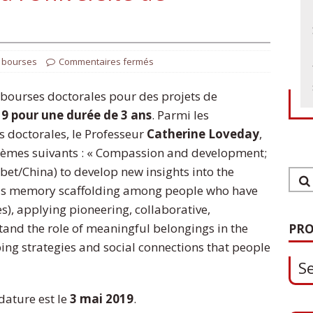
t bourses
Commentaires fermés
x bourses doctorales pour des projets de
9 pour une durée de 3 ans
. Parmi les
 doctorales, le Professeur
Catherine Loveday
,
 thèmes suivants : « Compassion and development;
ibet/China) to develop new insights into the
 as memory scaffolding among people who have
1
), applying pioneering, collaborative,
S
tand the role of meaningful belongings in the
PRO
ng strategies and social connections that people
0
dature est le
3 mai 2019
.
O