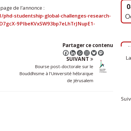
 page de l’annonce :
/phd-studentship-global-challenges-research-
D7gcX-9PIbeKVxSW93bp7eLhTrJNupE1-
1
S
Partager ce contenu
La
SUIVANT
Bourse post-doctorale sur le
Bouddhisme à l’Université hébraïque
de Jérusalem
Suiv