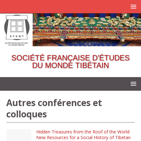
SOCIÉTÉ FRANÇAISE D’ÉTUDES
DU MONDE TIBÉTAIN
Autres conférences et
colloques
Hidden Treasures from the Roof of the World:
New Resources for a Social History of Tibetan