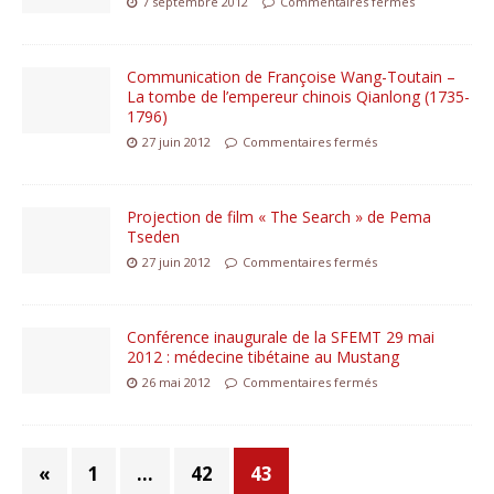
7 septembre 2012
Commentaires fermés
Communication de Françoise Wang-Toutain –
La tombe de l’empereur chinois Qianlong (1735-
1796)
27 juin 2012
Commentaires fermés
Projection de film « The Search » de Pema
Tseden
27 juin 2012
Commentaires fermés
Conférence inaugurale de la SFEMT 29 mai
2012 : médecine tibétaine au Mustang
26 mai 2012
Commentaires fermés
«
1
…
42
43