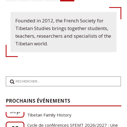
Founded in 2012, the French Society for
Tibetan Studies brings together students,
teachers, researchers and specialists of the
Tibetan world.
17
Communication de Ann Tashi Slater : From
PROCHAINS ÉVÉNEMENTS
1920s Tibet to 21st-Century Darjeeling: A
Sep
Tibetan Family History
Cycle de conférences SFEMT 2026/2027 : Une
08
note sur le tibétain ga gon, toponyme et