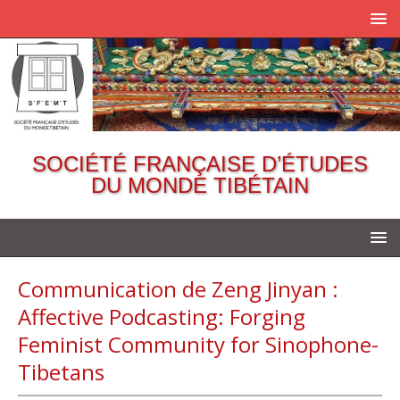
SOCIÉTÉ FRANÇAISE D’ÉTUDES
DU MONDE TIBÉTAIN
Communication de Zeng Jinyan :
Affective Podcasting: Forging
Feminist Community for Sinophone-
Tibetans