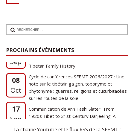
17
Communication de Ann Tashi Slater : From
PROCHAINS ÉVÉNEMENTS
1920s Tibet to 21st-Century Darjeeling: A
Sep
Tibetan Family History
Cycle de conférences SFEMT 2026/2027 : Une
08
note sur le tibétain ga gon, toponyme et
Oct
phytonyme : guerres, religions et cucurbitacées
sur les routes de la soie
17
Communication de Ann Tashi Slater : From
1920s Tibet to 21st-Century Darjeeling: A
Sep
Tibetan Family History
La chaîne Youtube et le flux RSS de la SFEMT :