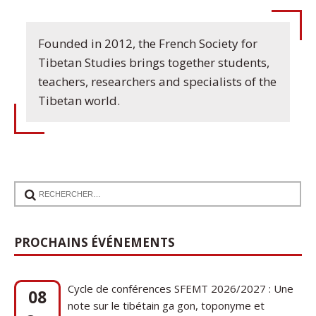
Founded in 2012, the French Society for
Tibetan Studies brings together students,
teachers, researchers and specialists of the
Tibetan world.
17
Communication de Ann Tashi Slater : From
1920s Tibet to 21st-Century Darjeeling: A
Sep
PROCHAINS ÉVÉNEMENTS
Tibetan Family History
Cycle de conférences SFEMT 2026/2027 : Une
08
note sur le tibétain ga gon, toponyme et
Oct
phytonyme : guerres, religions et cucurbitacées