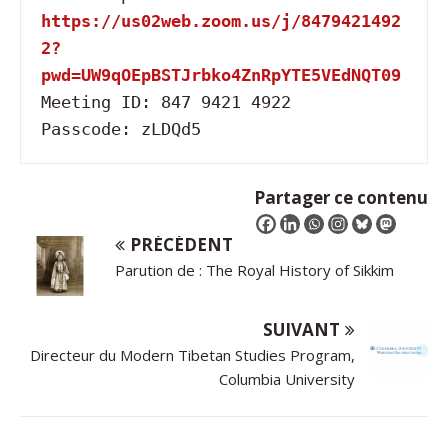
https://us02web.zoom.us/j/8479421492
2?
pwd=UW9qOEpBSTJrbko4ZnRpYTE5VEdNQT09
Meeting ID: 847 9421 4922

Passcode: zLDQd5
Partager ce contenu
PRÉCÉDENT
Parution de : The Royal History of Sikkim
SUIVANT
Directeur du Modern Tibetan Studies Program,
Columbia University