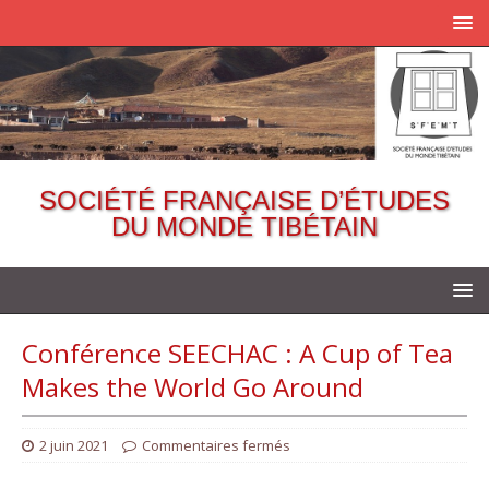
SOCIÉTÉ FRANÇAISE D’ÉTUDES
DU MONDE TIBÉTAIN
Conférence SEECHAC : A Cup of Tea
Makes the World Go Around
2 juin 2021
Commentaires fermés