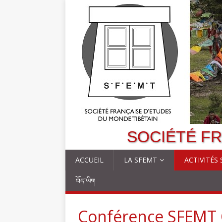
SOCIÉTÉ FR
ACCUEIL
LA SFEMT
ACTIVITÉS
བོད་ཡིག
Conférence SFEMT 