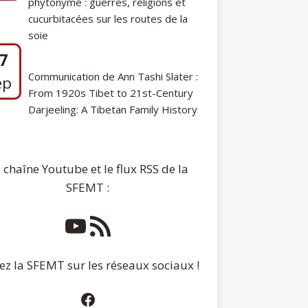
phytonyme : guerres, religions et
cucurbitacées sur les routes de la
soie
7
Communication de Ann Tashi Slater :
ep
From 1920s Tibet to 21st-Century
Darjeeling: A Tibetan Family History
 chaîne Youtube et le flux RSS de la
SFEMT :
ez la SFEMT sur les réseaux sociaux !