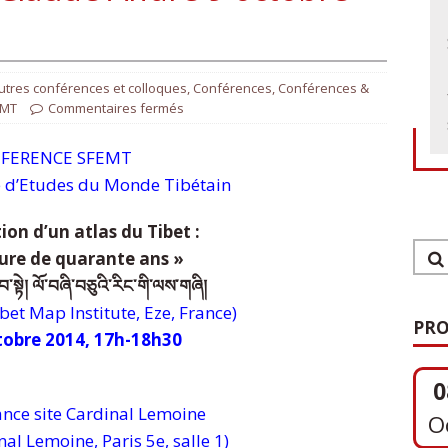
utres conférences et colloques
,
Conférences
,
Conférences &
EMT
Commentaires fermés
FERENCE SFEMT
e d’Etudes du Monde Tibétain
tion d’un atlas du Tibet :
ure de quarante ans »
་བ་སྟེ། ལོ་བཞི་བཅུའི་རིང་གི་ལས་གཞི།
bet Map Institute, Eze, France)
PRO
ctobre 2014, 17h-18h30
0
ance site Cardinal Lemoine
O
al Lemoine, Paris 5e, salle 1)