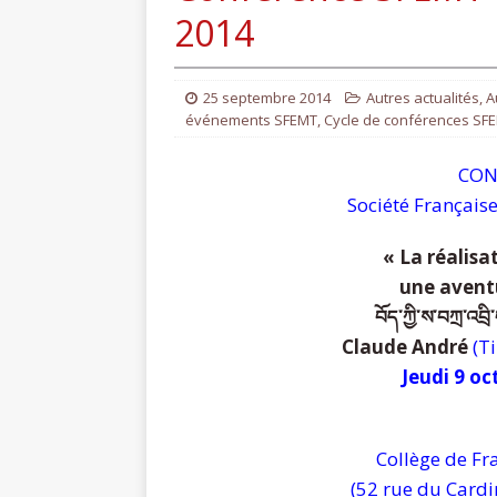
2014
25 septembre 2014
Autres actualités
,
A
événements SFEMT
,
Cycle de conférences SF
CON
Société Français
« La réalisa
une avent
བོད་ཀྱི་ས་བཀྲ་འབྲི
Claude André
(Ti
Jeudi 9 o
Collège de Fr
(52 rue du Cardin