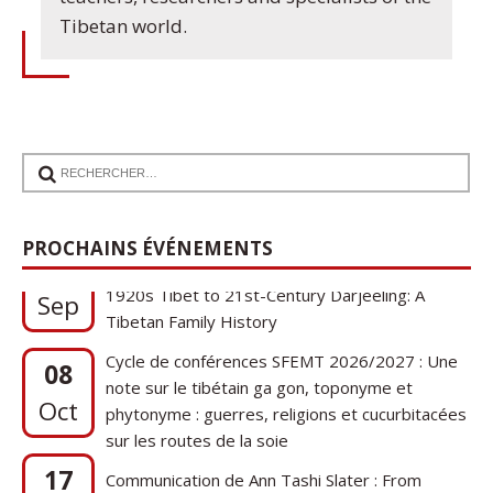
Tibetan world.
17
Communication de Ann Tashi Slater : From
PROCHAINS ÉVÉNEMENTS
1920s Tibet to 21st-Century Darjeeling: A
Sep
Tibetan Family History
Cycle de conférences SFEMT 2026/2027 : Une
08
note sur le tibétain ga gon, toponyme et
Oct
phytonyme : guerres, religions et cucurbitacées
sur les routes de la soie
17
Communication de Ann Tashi Slater : From
1920s Tibet to 21st-Century Darjeeling: A
Sep