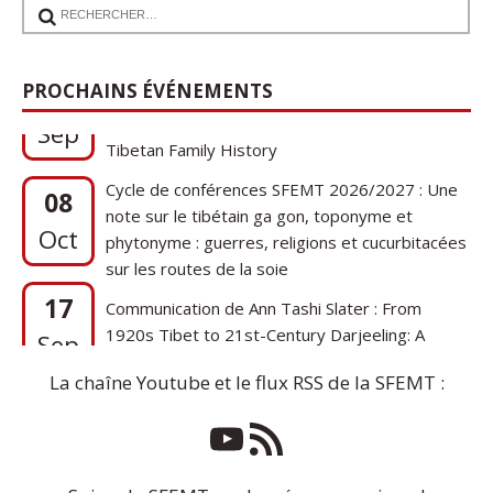
17
Communication de Ann Tashi Slater : From
PROCHAINS ÉVÉNEMENTS
1920s Tibet to 21st-Century Darjeeling: A
Sep
Tibetan Family History
Cycle de conférences SFEMT 2026/2027 : Une
08
note sur le tibétain ga gon, toponyme et
Oct
phytonyme : guerres, religions et cucurbitacées
sur les routes de la soie
17
Communication de Ann Tashi Slater : From
1920s Tibet to 21st-Century Darjeeling: A
Sep
Tibetan Family History
La chaîne Youtube et le flux RSS de la SFEMT :