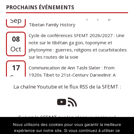
17
Communication de Ann Tashi Slater : From
PROCHAINS ÉVÉNEMENTS
1920s Tibet to 21st-Century Darjeeling: A
Sep
Tibetan Family History
Cycle de conférences SFEMT 2026/2027 : Une
08
note sur le tibétain ga gon, toponyme et
Oct
phytonyme : guerres, religions et cucurbitacées
sur les routes de la soie
17
Communication de Ann Tashi Slater : From
1920s Tibet to 21st-Century Darjeeling: A
Sep
Tibetan Family History
La chaîne Youtube et le flux RSS de la SFEMT :
Suivez la SFEMT sur les réseaux sociaux !
Nous utilisons des cookies pour vous garantir la meilleure
expérience sur notre site. Si vous continuez à utiliser ce