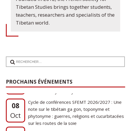
Tibetan Studies brings together students,
teachers, researchers and specialists of the
Tibetan world.
17
Communication de Ann Tashi Slater : From
1920s Tibet to 21st-Century Darjeeling: A
Sep
PROCHAINS ÉVÉNEMENTS
Tibetan Family History
Cycle de conférences SFEMT 2026/2027 : Une
08
note sur le tibétain ga gon, toponyme et
Oct
phytonyme : guerres, religions et cucurbitacées
sur les routes de la soie
17
Communication de Ann Tashi Slater : From