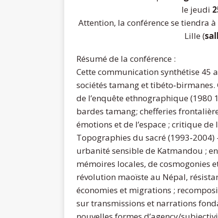
le jeudi
2
Attention, la conférence se tiendra à
Lille (
sal
Résumé de la conférence :
Cette communication synthétise 45 a
sociétés tamang et tibéto‐birmanes. 
de l’enquête ethnographique (1980 19
bardes tamang; chefferies frontalièr
émotions et de l’espace ; critique de l
Topographies du sacré (1993‐2004) 
urbanité sensible de Katmandou ; en
mémoires locales, de cosmogonies et 
révolution maoïste au Népal, résista
économies et migrations ; recomposit
sur transmissions et narrations fon
nouvelles formes d’agency/subjectivi