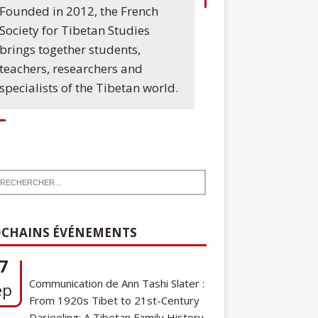
Founded in 2012, the French
Society for Tibetan Studies
brings together students,
teachers, researchers and
specialists of the Tibetan world.
7
Communication de Ann Tashi Slater :
ep
CHAINS ÉVÉNEMENTS
From 1920s Tibet to 21st-Century
Darjeeling: A Tibetan Family History
Cycle de conférences SFEMT
8
2026/2027 : Une note sur le