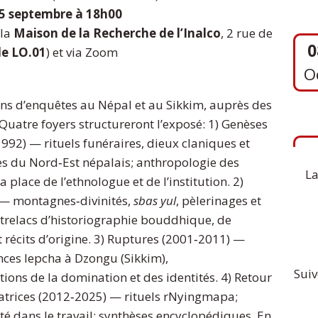
O
5 septembre à 18h00
 la
Maison de la Recherche de l’Inalco
, 2 rue de
le LO.01
) et via Zoom
1
ns d’enquêtes au Népal et au Sikkim, auprès des
S
Quatre foyers structureront l’exposé: 1) Genèses
92) — rituels funéraires, dieux claniques et
es du Nord‐Est népalais; anthropologie des
La
a place de l’ethnologue et de l’institution. 2)
— montagnes‐divinités,
sbas yul
, pèlerinages et
trelacs d’historiographie bouddhique, de
récits d’origine. 3) Ruptures (2001‐2011) —
nces lepcha à Dzongu (Sikkim),
Suiv
ions de la domination et des identités. 4) Retour
datrices (2012‐2025) — rituels rNyingmapa;
té dans le travail; synthèses encyclopédiques. En