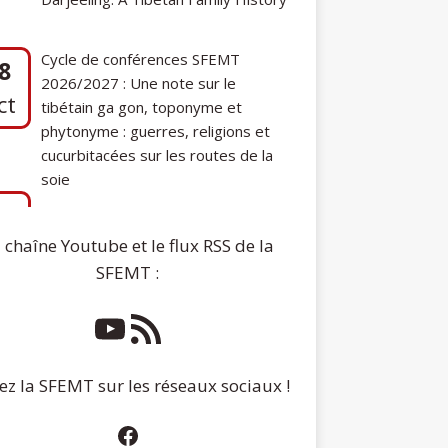
ct
tibétain ga gon, toponyme et
phytonyme : guerres, religions et
cucurbitacées sur les routes de la
soie
7
Communication de Ann Tashi Slater :
ep
From 1920s Tibet to 21st-Century
Darjeeling: A Tibetan Family History
 chaîne Youtube et le flux RSS de la
SFEMT :
ez la SFEMT sur les réseaux sociaux !