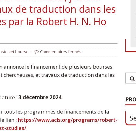
aux de traduction dans les
 par la Robert H. N. Ho
ostes et bourses
Commentaires fermés
n annonce le financement de plusieurs bourses
t chercheuses, et travaux de traduction dans les
1
S
dature :
3 décembre 2024
.
PRO
ur tous les programmes de financements de la
e lien :
https://www.acls.org/programs/robert-
0
st-studies/
O