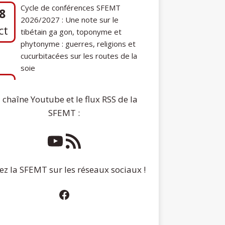
phytonyme : guerres, religions et
cucurbitacées sur les routes de la
soie
7
Communication de Ann Tashi Slater :
ep
From 1920s Tibet to 21st-Century
Darjeeling: A Tibetan Family History
 chaîne Youtube et le flux RSS de la
SFEMT :
ez la SFEMT sur les réseaux sociaux !