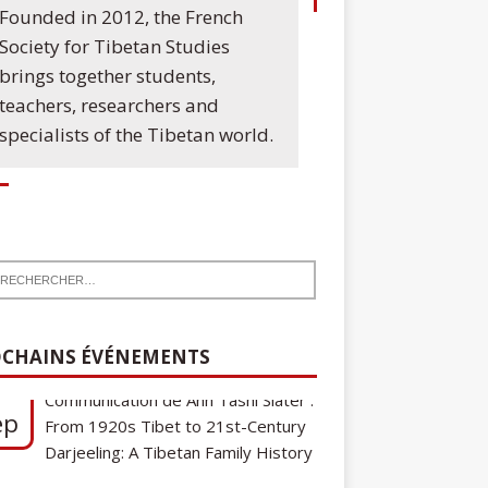
Founded in 2012, the French
Society for Tibetan Studies
brings together students,
teachers, researchers and
specialists of the Tibetan world.
7
Communication de Ann Tashi Slater :
ep
CHAINS ÉVÉNEMENTS
From 1920s Tibet to 21st-Century
Darjeeling: A Tibetan Family History
Cycle de conférences SFEMT
8
2026/2027 : Une note sur le
ct
tibétain ga gon, toponyme et