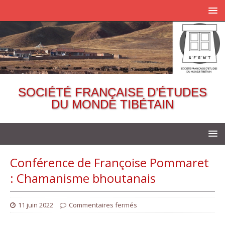
SOCIÉTÉ FRANÇAISE D’ÉTUDES
DU MONDE TIBÉTAIN
Conférence de Françoise Pommaret
: Chamanisme bhoutanais
11 juin 2022
Commentaires fermés