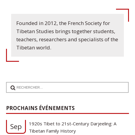
Founded in 2012, the French Society for
Tibetan Studies brings together students,
teachers, researchers and specialists of the
Tibetan world.
17
PROCHAINS ÉVÉNEMENTS
Communication de Ann Tashi Slater : From
1920s Tibet to 21st-Century Darjeeling: A
Sep
Tibetan Family History
Cycle de conférences SFEMT 2026/2027 : Une