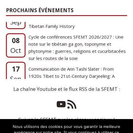
17
Communication de Ann Tashi Slater : From
PROCHAINS ÉVÉNEMENTS
1920s Tibet to 21st-Century Darjeeling: A
Sep
Tibetan Family History
Cycle de conférences SFEMT 2026/2027 : Une
08
note sur le tibétain ga gon, toponyme et
Oct
phytonyme : guerres, religions et cucurbitacées
sur les routes de la soie
17
Communication de Ann Tashi Slater : From
1920s Tibet to 21st-Century Darjeeling: A
Sep
Tibetan Family History
La chaîne Youtube et le flux RSS de la SFEMT :
Suivez la SFEMT sur les réseaux sociaux !
Nous utilisons des cookies pour vous garantir la meilleure
expérience sur notre site. Si vous continuez à utiliser ce