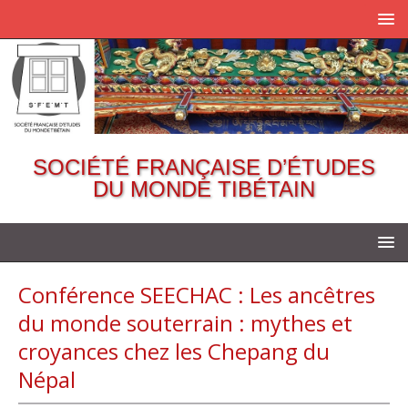
SOCIÉTÉ FRANÇAISE D’ÉTUDES
DU MONDE TIBÉTAIN
Conférence SEECHAC : Les ancêtres
du monde souterrain : mythes et
croyances chez les Chepang du
Népal