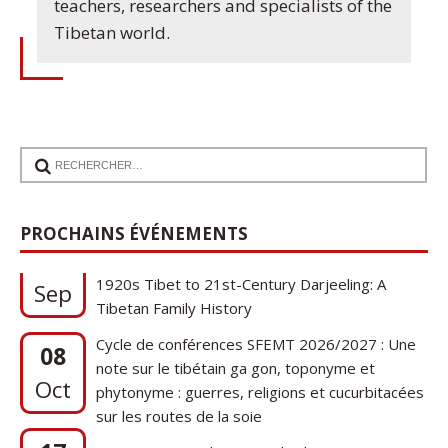
teachers, researchers and specialists of the
Tibetan world.
17
PROCHAINS ÉVÉNEMENTS
Communication de Ann Tashi Slater : From
1920s Tibet to 21st-Century Darjeeling: A
Sep
Tibetan Family History
Cycle de conférences SFEMT 2026/2027 : Une
08
note sur le tibétain ga gon, toponyme et
Oct
phytonyme : guerres, religions et cucurbitacées
sur les routes de la soie
17
Communication de Ann Tashi Slater : From