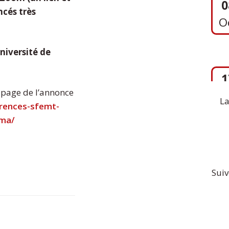
ncés très
1
niversité de
S
 page de l’annonce
La
erences-sfemt-
oma/
Suiv