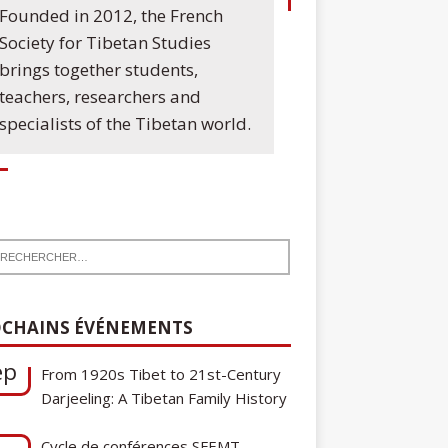
Founded in 2012, the French
Society for Tibetan Studies
brings together students,
teachers, researchers and
specialists of the Tibetan world.
7
Communication de Ann Tashi Slater :
ep
From 1920s Tibet to 21st-Century
CHAINS ÉVÉNEMENTS
Darjeeling: A Tibetan Family History
Cycle de conférences SFEMT
8
2026/2027 : Une note sur le
ct
tibétain ga gon, toponyme et