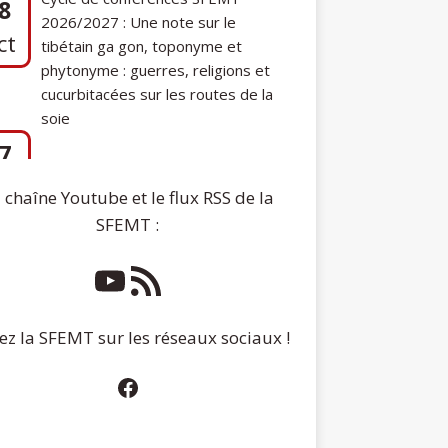
phytonyme : guerres, religions et
cucurbitacées sur les routes de la
soie
7
Communication de Ann Tashi Slater :
ep
From 1920s Tibet to 21st-Century
Darjeeling: A Tibetan Family History
 chaîne Youtube et le flux RSS de la
SFEMT :
ez la SFEMT sur les réseaux sociaux !