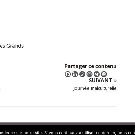
 des Grands
Partager ce contenu
SUIVANT
e
Journée Inalculturelle
mes
érience sur notre site. Si vous continuez à utiliser ce dernier, nous co