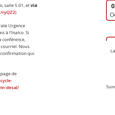
o, salle 5.01, et
via
at/ryQZ2
)
1
irate Urgence
S
s à l’Inalco. Si
a conférence,
 courriel. Nous
La
 confirmation qui
a page de
cycle-
Suiv
in-desal/