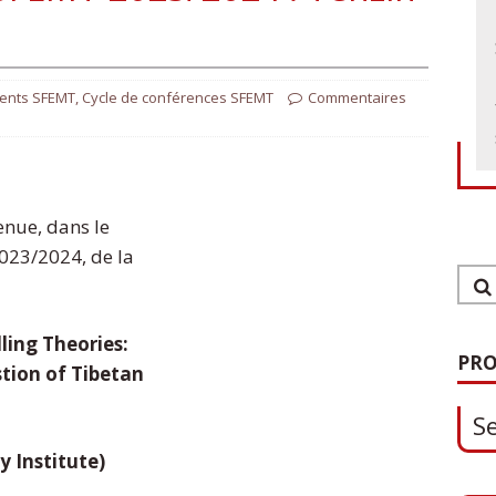
ents SFEMT
,
Cycle de conférences SFEMT
Commentaires
enue, dans le
023/2024, de la
1
S
ling Theories:
PRO
tion of Tibetan
0
y Institute)
O