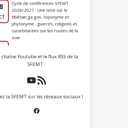
phytonyme : guerres, religions et
cucurbitacées sur les routes de la
soie
7
Communication de Ann Tashi Slater :
ep
From 1920s Tibet to 21st-Century
Darjeeling: A Tibetan Family History
 chaîne Youtube et le flux RSS de la
SFEMT :
ez la SFEMT sur les réseaux sociaux !