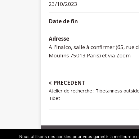
23/10/2023
Date de fin
Adresse
A l'Inalco, salle à confirmer (65, rue
Moulins 75013 Paris) et via Zoom
PRÉCÉDENT
Atelier de recherche : Tibetanness outsid
Tibet
Copyright © 2026 | Thème WordPress par
MH The
Nous utilisons des cookies pour vous garantir la meilleure exp