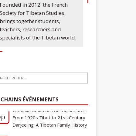
Founded in 2012, the French
Society for Tibetan Studies
brings together students,
teachers, researchers and
specialists of the Tibetan world.
7
Communication de Ann Tashi Slater :
ep
From 1920s Tibet to 21st-Century
CHAINS ÉVÉNEMENTS
Darjeeling: A Tibetan Family History
Cycle de conférences SFEMT
8
2026/2027 : Une note sur le
ct
tibétain ga gon, toponyme et