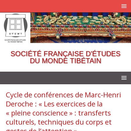
SOCIÉTÉ FRANÇAISE D’ÉTUDES
DU MONDE TIBÉTAIN
Cycle de conférences de Marc-Henri
Deroche : « Les exercices de la
« pleine conscience » : transferts
culturels, techniques du corps et
gestes de l’attention »