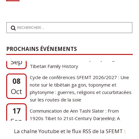
17
Communication de Ann Tashi Slater : From
PROCHAINS ÉVÉNEMENTS
1920s Tibet to 21st-Century Darjeeling: A
Sep
Tibetan Family History
Cycle de conférences SFEMT 2026/2027 : Une
08
note sur le tibétain ga gon, toponyme et
Oct
phytonyme : guerres, religions et cucurbitacées
sur les routes de la soie
17
Communication de Ann Tashi Slater : From
1920s Tibet to 21st-Century Darjeeling: A
Sep
Tibetan Family History
La chaîne Youtube et le flux RSS de la SFEMT :