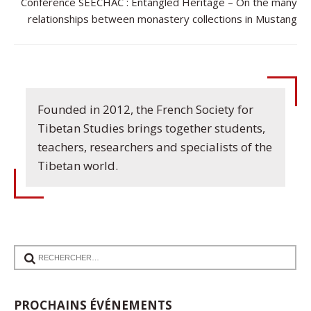
Conférence SEECHAC : Entangled Heritage – On the many
relationships between monastery collections in Mustang
Founded in 2012, the French Society for
Tibetan Studies brings together students,
teachers, researchers and specialists of the
Tibetan world.
17
PROCHAINS ÉVÉNEMENTS
Communication de Ann Tashi Slater : From