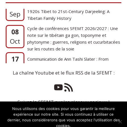
1920s Tibet to 21st-Century Darjeeling: A
Sep
Tibetan Family History
Cycle de conférences SFEMT 2026/2027 : Une
08
note sur le tibétain ga gon, toponyme et
Oct
phytonyme : guerres, religions et cucurbitacées
sur les routes de la soie
17
Communication de Ann Tashi Slater : From
1920s Tibet to 21st-Century Darjeeling: A
Sep
Tibetan Family History
La chaîne Youtube et le flux RSS de la SFEMT :
Suivez la SFEMT sur les réseaux sociaux !
Nous utilisons des cookies pour vous garantir la meilleure
expérience sur notre site. Si vous continuez à utiliser ce
dernier, nous considérerons que vous acceptez l'utilisation des
cookies.