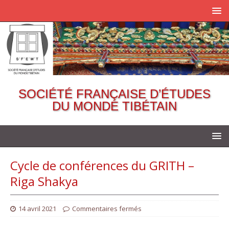
SOCIÉTÉ FRANÇAISE D’ÉTUDES
DU MONDE TIBÉTAIN
Cycle de conférences du GRITH –
Riga Shakya
14 avril 2021
Commentaires fermés