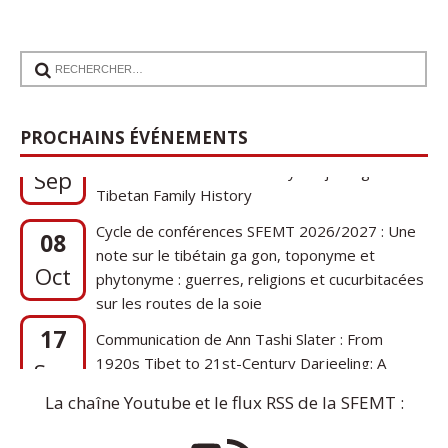
17
Communication de Ann Tashi Slater : From
PROCHAINS ÉVÉNEMENTS
1920s Tibet to 21st-Century Darjeeling: A
Sep
Tibetan Family History
Cycle de conférences SFEMT 2026/2027 : Une
08
note sur le tibétain ga gon, toponyme et
Oct
phytonyme : guerres, religions et cucurbitacées
sur les routes de la soie
17
Communication de Ann Tashi Slater : From
1920s Tibet to 21st-Century Darjeeling: A
Sep
Tibetan Family History
La chaîne Youtube et le flux RSS de la SFEMT :