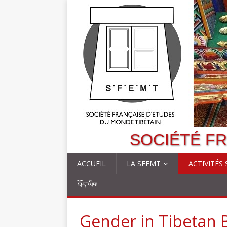
SOCIÉTÉ FR
ACCUEIL
LA SFEMT
ACTIVITÉS
བོད་ཡིག
Gender in Tibetan B