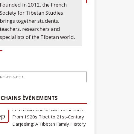
Founded in 2012, the French
Society for Tibetan Studies
brings together students,
teachers, researchers and
specialists of the Tibetan world.
7
Communication de Ann Tashi Slater :
ep
CHAINS ÉVÉNEMENTS
From 1920s Tibet to 21st-Century
Darjeeling: A Tibetan Family History
Cycle de conférences SFEMT
8
2026/2027 : Une note sur le
ct
tibétain ga gon, toponyme et