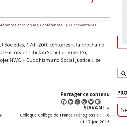
nférences et colloques
,
Conférences
Commentaires
t Societies, 17th-20th centuries », la prochaine
l History of Tibetan Societies » (SHTS),
rojet NWO « Buddhism and Social Justice », se
1
S
PRO
Partager ce contenu
SUIVANT
i
Colloque Collège de France Hiéroglossie I : 16
0
et 17 juin 2015
O