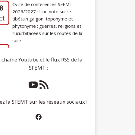
phytonyme : guerres, religions et
cucurbitacées sur les routes de la
soie
7
Communication de Ann Tashi Slater :
ep
From 1920s Tibet to 21st-Century
Darjeeling: A Tibetan Family History
 chaîne Youtube et le flux RSS de la
SFEMT :
ez la SFEMT sur les réseaux sociaux !