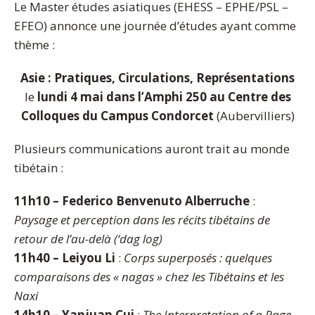
Le Master études asiatiques (EHESS – EPHE/PSL –
EFEO) annonce une journée d’études ayant comme
thème :
Asie : Pratiques, Circulations, Représentations
le
lundi 4 mai dans l’Amphi 250 au Centre des
Colloques du Campus Condorcet
(Aubervilliers)
Plusieurs communications auront trait au monde
tibétain :
11h10 – Federico Benvenuto Alberruche
:
Paysage et perception dans les récits tibétains de
retour de l’au-delà (‘dag log)
11h40 – Leiyou Li
:
Corps superposés : quelques
comparaisons des « nagas » chez les Tibétains et les
Naxi
14h10 – Yanjuan Cui
:
The Interpretation of a Page