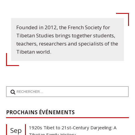
Founded in 2012, the French Society for
Tibetan Studies brings together students,
teachers, researchers and specialists of the
Tibetan world.
17
PROCHAINS ÉVÉNEMENTS
Communication de Ann Tashi Slater : From
1920s Tibet to 21st-Century Darjeeling: A
Sep
Tibetan Family History