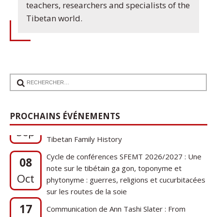
teachers, researchers and specialists of the
Tibetan world.
17
Communication de Ann Tashi Slater : From
PROCHAINS ÉVÉNEMENTS
1920s Tibet to 21st-Century Darjeeling: A
Sep
Tibetan Family History
Cycle de conférences SFEMT 2026/2027 : Une
08
note sur le tibétain ga gon, toponyme et
Oct
phytonyme : guerres, religions et cucurbitacées
sur les routes de la soie
17
Communication de Ann Tashi Slater : From
1920s Tibet to 21st-Century Darjeeling: A
Sep