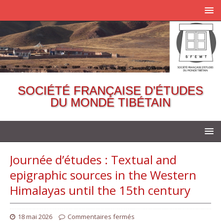
SOCIÉTÉ FRANÇAISE D’ÉTUDES
DU MONDE TIBÉTAIN
Journée d’études : Textual and
epigraphic sources in the Western
Himalayas until the 15th century
18 mai 2026
Commentaires fermés