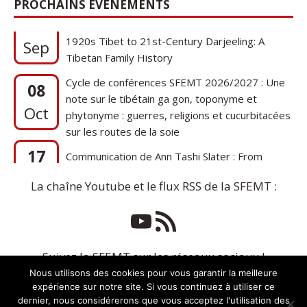
PROCHAINS ÉVÉNEMENTS
17
Communication de Ann Tashi Slater : From
1920s Tibet to 21st-Century Darjeeling: A
Sep
Tibetan Family History
Cycle de conférences SFEMT 2026/2027 : Une
08
note sur le tibétain ga gon, toponyme et
Oct
phytonyme : guerres, religions et cucurbitacées
sur les routes de la soie
17
Communication de Ann Tashi Slater : From
1920s Tibet to 21st-Century Darjeeling: A
Sep
Tibetan Family History
La chaîne Youtube et le flux RSS de la SFEMT :
Suivez la SFEMT sur les réseaux sociaux !
Nous utilisons des cookies pour vous garantir la meilleure
expérience sur notre site. Si vous continuez à utiliser ce
dernier, nous considérerons que vous acceptez l'utilisation des