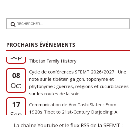
17
Communication de Ann Tashi Slater : From
PROCHAINS ÉVÉNEMENTS
1920s Tibet to 21st-Century Darjeeling: A
Sep
Tibetan Family History
Cycle de conférences SFEMT 2026/2027 : Une
08
note sur le tibétain ga gon, toponyme et
Oct
phytonyme : guerres, religions et cucurbitacées
sur les routes de la soie
17
Communication de Ann Tashi Slater : From
1920s Tibet to 21st-Century Darjeeling: A
Sep
Tibetan Family History
La chaîne Youtube et le flux RSS de la SFEMT :