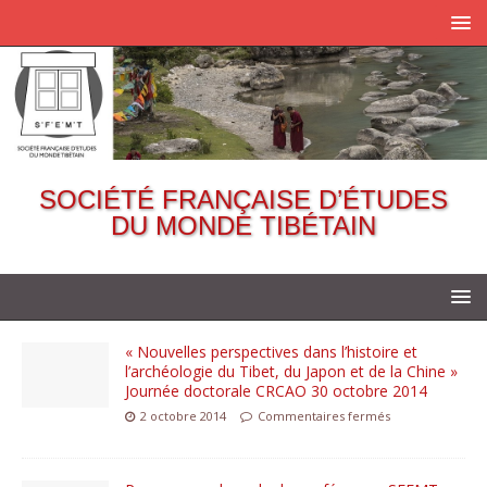
SOCIÉTÉ FRANÇAISE D’ÉTUDES
DU MONDE TIBÉTAIN
« Nouvelles perspectives dans l’histoire et
l’archéologie du Tibet, du Japon et de la Chine »
Journée doctorale CRCAO 30 octobre 2014
2 octobre 2014
Commentaires fermés