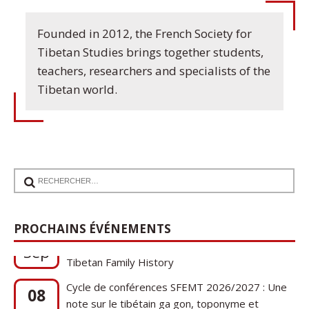
Founded in 2012, the French Society for
Tibetan Studies brings together students,
teachers, researchers and specialists of the
Tibetan world.
17
Communication de Ann Tashi Slater : From
1920s Tibet to 21st-Century Darjeeling: A
PROCHAINS ÉVÉNEMENTS
Sep
Tibetan Family History
Cycle de conférences SFEMT 2026/2027 : Une
08
note sur le tibétain ga gon, toponyme et
Oct
phytonyme : guerres, religions et cucurbitacées