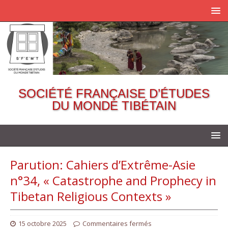
SOCIÉTÉ FRANÇAISE D’ÉTUDES
DU MONDE TIBÉTAIN
Parution: Cahiers d’Extrême-Asie
n°34, « Catastrophe and Prophecy in
Tibetan Religious Contexts »
15 octobre 2025
Commentaires fermés