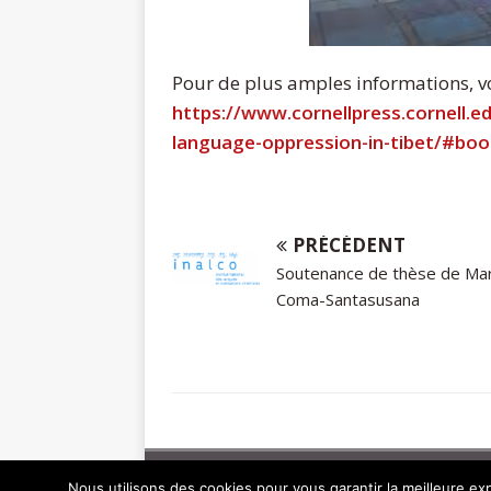
Pour de plus amples informations, vo
https://www.cornellpress.cornell.
language-oppression-in-tibet/#bo
PRÉCÉDENT
Soutenance de thèse de Mar
Coma-Santasusana
Copyright © 2026 | Thème WordPress par
MH The
Nous utilisons des cookies pour vous garantir la meilleure exp