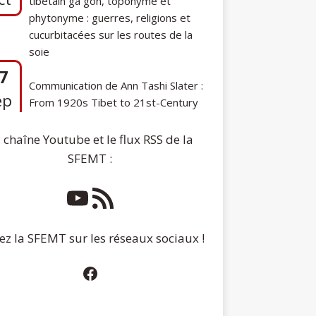
phytonyme : guerres, religions et
cucurbitacées sur les routes de la
soie
7
Communication de Ann Tashi Slater :
ep
From 1920s Tibet to 21st-Century
Darjeeling: A Tibetan Family History
 chaîne Youtube et le flux RSS de la
SFEMT :
ez la SFEMT sur les réseaux sociaux !