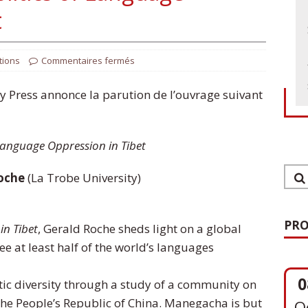
t
tions
Commentaires fermés
ty Press annonce la parution de l’ouvrage suivant
 Language Oppression in Tibet
oche
(La Trobe University)
PRO
in Tibet
, Gerald Roche sheds light on a global
 see at least half of the world’s languages
0
stic diversity through a study of a community on
O
the People’s Republic of China. Manegacha is but