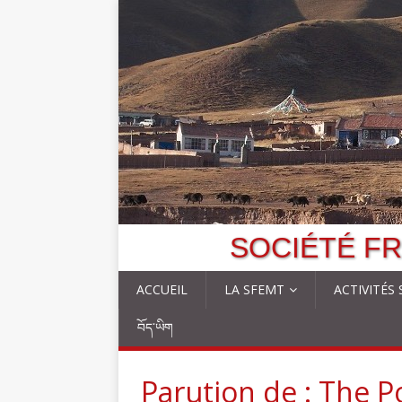
SOCIÉTÉ FR
ACCUEIL
LA SFEMT
ACTIVITÉS
བོད་ཡིག
Parution de : The P