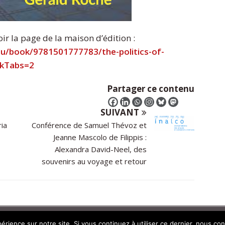
ir la page de la maison d’édition :
edu/book/9781501777783/the-politics-of-
okTabs=2
Partager ce contenu
SUIVANT
ia
Conférence de Samuel Thévoz et
Jeanne Mascolo de Filippis :
Alexandra David-Neel, des
souvenirs au voyage et retour
mes
érience sur notre site. Si vous continuez à utiliser ce dernier, nous co