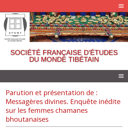
SOCIÉTÉ FRANÇAISE D’ÉTUDES
DU MONDE TIBÉTAIN
Parution et présentation de :
Messagères divines. Enquête inédite
sur les femmes chamanes
bhoutanaises