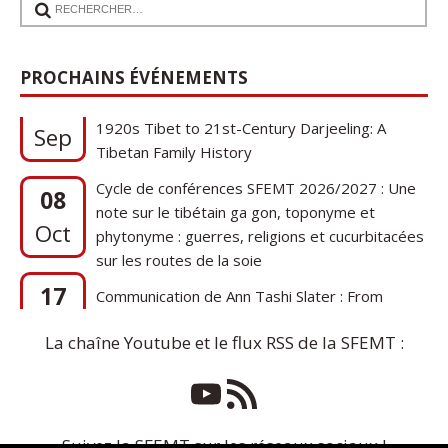
PROCHAINS ÉVÉNEMENTS
17
Communication de Ann Tashi Slater : From
1920s Tibet to 21st-Century Darjeeling: A
Sep
Tibetan Family History
Cycle de conférences SFEMT 2026/2027 : Une
08
note sur le tibétain ga gon, toponyme et
Oct
phytonyme : guerres, religions et cucurbitacées
sur les routes de la soie
17
Communication de Ann Tashi Slater : From
1920s Tibet to 21st-Century Darjeeling: A
Sep
Tibetan Family History
La chaîne Youtube et le flux RSS de la SFEMT :
Suivez la SFEMT sur les réseaux sociaux !