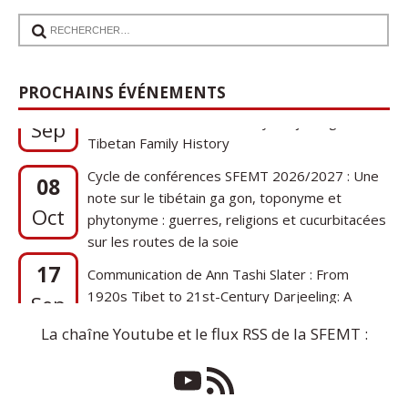
17
Communication de Ann Tashi Slater : From
PROCHAINS ÉVÉNEMENTS
1920s Tibet to 21st-Century Darjeeling: A
Sep
Tibetan Family History
Cycle de conférences SFEMT 2026/2027 : Une
08
note sur le tibétain ga gon, toponyme et
Oct
phytonyme : guerres, religions et cucurbitacées
sur les routes de la soie
17
Communication de Ann Tashi Slater : From
1920s Tibet to 21st-Century Darjeeling: A
Sep
Tibetan Family History
La chaîne Youtube et le flux RSS de la SFEMT :