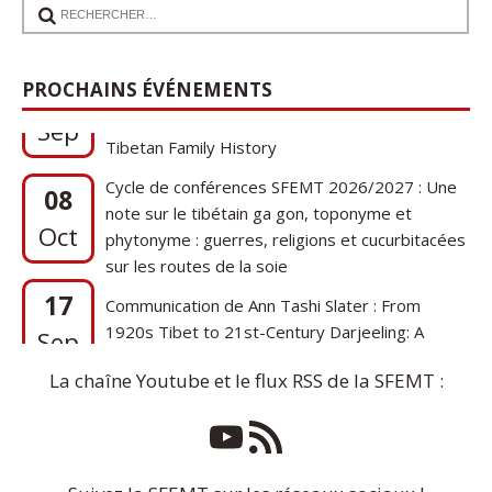
17
Communication de Ann Tashi Slater : From
PROCHAINS ÉVÉNEMENTS
1920s Tibet to 21st-Century Darjeeling: A
Sep
Tibetan Family History
Cycle de conférences SFEMT 2026/2027 : Une
08
note sur le tibétain ga gon, toponyme et
Oct
phytonyme : guerres, religions et cucurbitacées
sur les routes de la soie
17
Communication de Ann Tashi Slater : From
1920s Tibet to 21st-Century Darjeeling: A
Sep
Tibetan Family History
La chaîne Youtube et le flux RSS de la SFEMT :