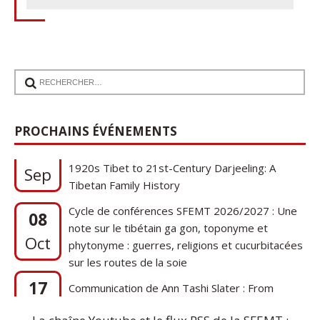
17
PROCHAINS ÉVÉNEMENTS
Communication de Ann Tashi Slater : From
1920s Tibet to 21st-Century Darjeeling: A
Sep
Tibetan Family History
Cycle de conférences SFEMT 2026/2027 : Une
08
note sur le tibétain ga gon, toponyme et
Oct
phytonyme : guerres, religions et cucurbitacées
sur les routes de la soie
17
Communication de Ann Tashi Slater : From
1920s Tibet to 21st-Century Darjeeling: A
Sep
Tibetan Family History