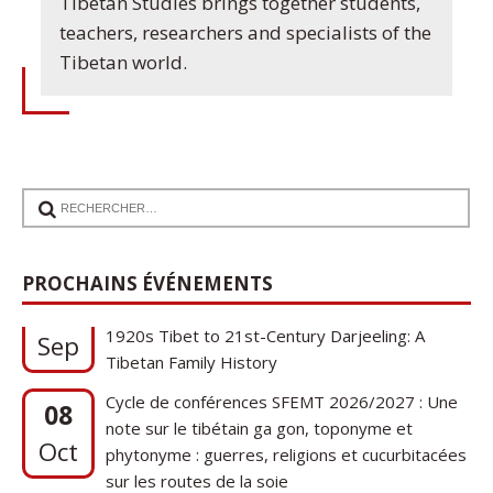
Tibetan Studies brings together students,
teachers, researchers and specialists of the
Tibetan world.
17
PROCHAINS ÉVÉNEMENTS
Communication de Ann Tashi Slater : From
1920s Tibet to 21st-Century Darjeeling: A
Sep
Tibetan Family History
Cycle de conférences SFEMT 2026/2027 : Une
08
note sur le tibétain ga gon, toponyme et
Oct
phytonyme : guerres, religions et cucurbitacées
sur les routes de la soie