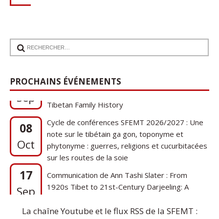
17
Communication de Ann Tashi Slater : From
1920s Tibet to 21st-Century Darjeeling: A
PROCHAINS ÉVÉNEMENTS
Sep
Tibetan Family History
Cycle de conférences SFEMT 2026/2027 : Une
08
note sur le tibétain ga gon, toponyme et
Oct
phytonyme : guerres, religions et cucurbitacées
sur les routes de la soie
17
Communication de Ann Tashi Slater : From
1920s Tibet to 21st-Century Darjeeling: A
Sep
Tibetan Family History
La chaîne Youtube et le flux RSS de la SFEMT :