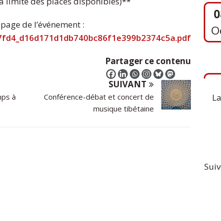
la limite des places disponibles)**
O
 page de l’événement :
c57fd4_d16d171d1db740bc86f1e399b2374c5a.pdf
1
Partager ce contenu
S
SUIVANT
La
mps à
Conférence-débat et concert de
musique tibétaine
Suiv