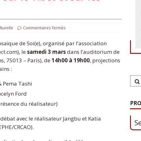
lturelle
Commentaires fermés
saïque de Soi(e), organisé par l’association
ct.com), le
samedi 3 mars
dans l’auditorium de
s, 75013 – Paris), de
14h00 à 19h00
, projections
ains :
 & Pema Tashi
Jocelyn Ford
1
PRO
présence du réalisateur)
S
 débat avec le réalisateur Jangbu et Katia
, EPHE/CRCAO).
0