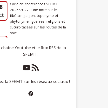
ct
tibétain ga gon, toponyme et
phytonyme : guerres, religions et
cucurbitacées sur les routes de la
soie
7
Communication de Ann Tashi Slater :
ep
From 1920s Tibet to 21st-Century
Darjeeling: A Tibetan Family History
 chaîne Youtube et le flux RSS de la
SFEMT :
ez la SFEMT sur les réseaux sociaux !