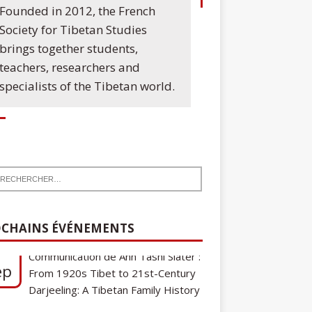
Founded in 2012, the French
Society for Tibetan Studies
brings together students,
teachers, researchers and
specialists of the Tibetan world.
7
Communication de Ann Tashi Slater :
CHAINS ÉVÉNEMENTS
ep
From 1920s Tibet to 21st-Century
Darjeeling: A Tibetan Family History
Cycle de conférences SFEMT
8
2026/2027 : Une note sur le