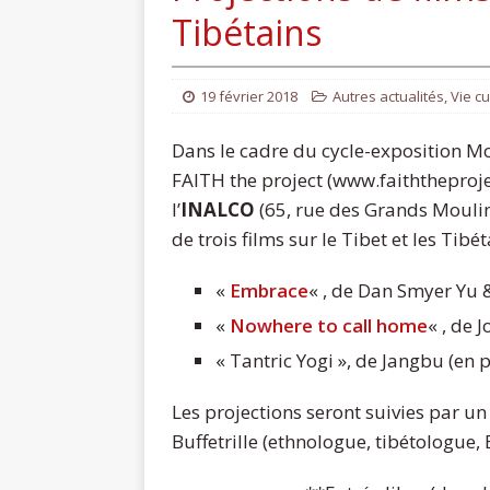
Tibétains
19 février 2018
Autres actualités
,
Vie cu
Dans le cadre du cycle-exposition Mo
FAITH the project (www.faiththeproje
l’
INALCO
(65, rue des Grands Moulin
de trois films sur le Tibet et les Tibét
«
Embrace
« , de Dan Smyer Yu
«
Nowhere to call home
« , de 
« Tantric Yogi », de Jangbu (en 
Les projections seront suivies par un
Buffetrille (ethnologue, tibétologue