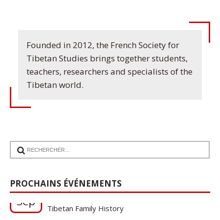
Founded in 2012, the French Society for
Tibetan Studies brings together students,
teachers, researchers and specialists of the
Tibetan world.
17
Communication de Ann Tashi Slater : From
PROCHAINS ÉVÉNEMENTS
1920s Tibet to 21st-Century Darjeeling: A
Sep
Tibetan Family History
Cycle de conférences SFEMT 2026/2027 : Une