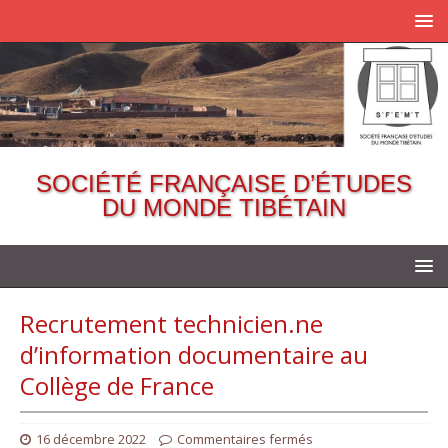
SOCIÉTÉ FRANÇAISE D’ÉTUDES
DU MONDE TIBÉTAIN
Recrutement technicien.ne
d’information documentaire au
Collège de France
16 décembre 2022
Commentaires fermés