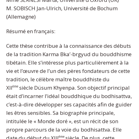
M. SOBISCH Jan-Ulrich,
Universit
é de Bochum
(Allemagne)
Résumé en français:
Cette thèse contribue à la connaissance des débuts
de la tradition Karma Bka’-brgyud du bouddhisme
tibétain. Elle s’intéresse plus particulièrement à la
vie et l’œuvre de l’un des pères fondateurs de cette
tradition, le célèbre maître bouddhiste du
XII
siècle Düsum Khyenpa. Son objectif principal
ème
était d’incarner l’idéal bouddhique du bodhisattva,
c’est-à-dire développer ses capacités afin de guider
les êtres sensibles. Sa biographie principale,
intitulée
le « Monde doré », est un récit de son
propre parcours de la voie du bodhisattva. Elle
date du début du XIII
siècle.
De plus, cette
ème