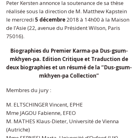
Peter Kersten annonce la soutenance de sa thèse
réalisée sous la direction de M. Matthew Kapstein
le mercredi
5 décembre
2018 à 14h00 à la Maison
de l’Asie (22, avenue du Président Wilson, Paris
75016).
Biographies du Premier Karma-pa Dus-gsum-
mkhyen-pa. Edition Critique et Traduction de
deux biographies et un r
ésumé de la
“Dus-gsum-
mkhyen-pa Collection”
Membres du jury :
M. ELTSCHINGER Vincent, EPHE
Mme JAGOU Fabienne, EFEO
M. MATHES Klaus-Dieter, Universit
é de
Vienna
(Autriche)
Mme SERNESI Marta, Universit
é d’Oxford (UK)