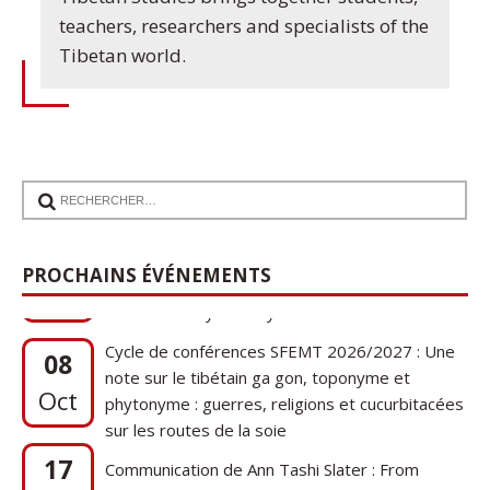
teachers, researchers and specialists of the
Tibetan world.
17
Communication de Ann Tashi Slater : From
1920s Tibet to 21st-Century Darjeeling: A
Sep
PROCHAINS ÉVÉNEMENTS
Tibetan Family History
Cycle de conférences SFEMT 2026/2027 : Une
08
note sur le tibétain ga gon, toponyme et
Oct
phytonyme : guerres, religions et cucurbitacées
sur les routes de la soie
17
Communication de Ann Tashi Slater : From
1920s Tibet to 21st-Century Darjeeling: A
Sep