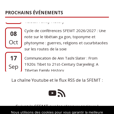
17
Communication de Ann Tashi Slater : From
1920s Tibet to 21st-Century Darjeeling: A
Sep
PROCHAINS ÉVÉNEMENTS
Tibetan Family History
Cycle de conférences SFEMT 2026/2027 : Une
08
note sur le tibétain ga gon, toponyme et
Oct
phytonyme : guerres, religions et cucurbitacées
sur les routes de la soie
17
Communication de Ann Tashi Slater : From
1920s Tibet to 21st-Century Darjeeling: A
Sep
Tibetan Family History
La chaîne Youtube et le flux RSS de la SFEMT :
Suivez la SFEMT sur les réseaux sociaux !
Nous utilisons des cookies pour vous garantir la meilleure