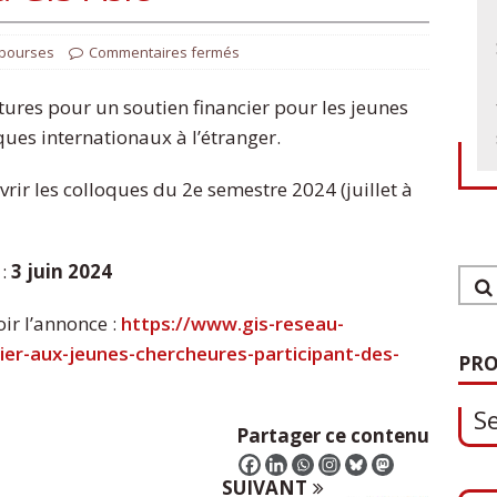
 bourses
Commentaires fermés
tures pour un soutien financier pour les jeunes
ques internationaux à l’étranger.
rir les colloques du 2e semestre 2024 (juillet à
 :
3 juin 2024
1
ir l’annonce :
https://www.gis-reseau-
S
ier-aux-jeunes-chercheures-participant-des-
PRO
Partager ce contenu
0
O
SUIVANT