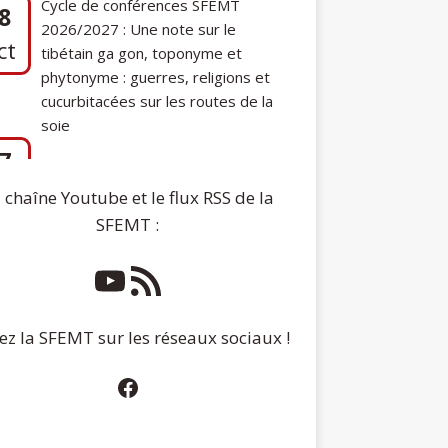
phytonyme : guerres, religions et
cucurbitacées sur les routes de la
soie
7
Communication de Ann Tashi Slater :
ep
From 1920s Tibet to 21st-Century
Darjeeling: A Tibetan Family History
 chaîne Youtube et le flux RSS de la
SFEMT :
ez la SFEMT sur les réseaux sociaux !