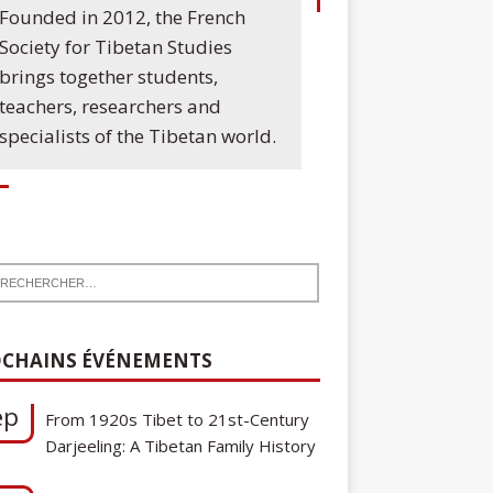
Founded in 2012, the French
Society for Tibetan Studies
brings together students,
teachers, researchers and
specialists of the Tibetan world.
7
Communication de Ann Tashi Slater :
ep
From 1920s Tibet to 21st-Century
CHAINS ÉVÉNEMENTS
Darjeeling: A Tibetan Family History
Cycle de conférences SFEMT
8
2026/2027 : Une note sur le
ct
tibétain ga gon, toponyme et