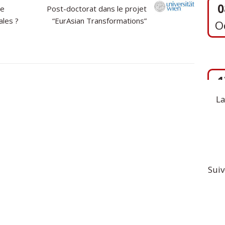
Le
Post-doctorat dans le projet
ales ?
“EurAsian Transformations”
1
S
La
Suiv