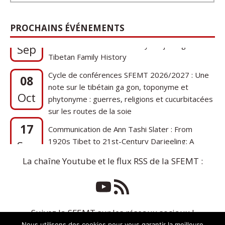
17
Communication de Ann Tashi Slater : From
PROCHAINS ÉVÉNEMENTS
1920s Tibet to 21st-Century Darjeeling: A
Sep
Tibetan Family History
Cycle de conférences SFEMT 2026/2027 : Une
08
note sur le tibétain ga gon, toponyme et
Oct
phytonyme : guerres, religions et cucurbitacées
sur les routes de la soie
17
Communication de Ann Tashi Slater : From
1920s Tibet to 21st-Century Darjeeling: A
Sep
Tibetan Family History
La chaîne Youtube et le flux RSS de la SFEMT :
Suivez la SFEMT sur les réseaux sociaux !
Nous utilisons des cookies pour vous garantir la meilleure