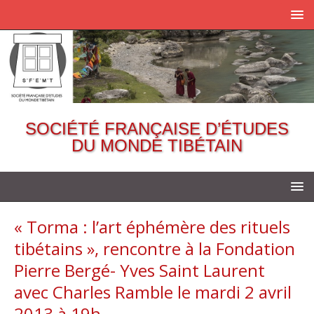
SOCIÉTÉ FRANÇAISE D’ÉTUDES
DU MONDE TIBÉTAIN
« Torma : l’art éphémère des rituels
tibétains », rencontre à la Fondation
Pierre Bergé- Yves Saint Laurent
avec Charles Ramble le mardi 2 avril
2013 à 19h