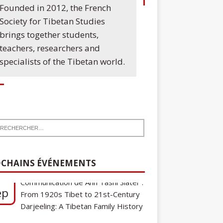
Founded in 2012, the French
Society for Tibetan Studies
brings together students,
teachers, researchers and
specialists of the Tibetan world.
7
Communication de Ann Tashi Slater :
ep
CHAINS ÉVÉNEMENTS
From 1920s Tibet to 21st-Century
Darjeeling: A Tibetan Family History
Cycle de conférences SFEMT
8
2026/2027 : Une note sur le
ct
tibétain ga gon, toponyme et