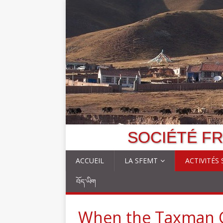
SOCIÉTÉ FR
ACCUEIL
LA SFEMT
ACTIVITÉS
བོད་ཡིག
When the Taxman C