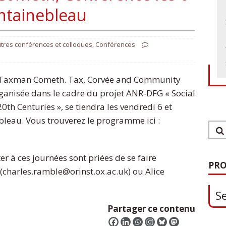
ntainebleau
tres conférences et colloques
,
Conférences
e Taxman Cometh. Tax, Corvée and Community
organisée dans le cadre du projet ANR-DFG « Social
20th Centuries », se tiendra les vendredi 6 et
leau. Vous trouverez le programme ici :
1
er à ces journées sont priées de se faire
S
PRO
(charles.ramble@orinst.ox.ac.uk) ou Alice
0
Partager ce contenu
O