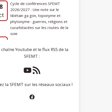
phytonyme : guerres, religions et
cucurbitacées sur les routes de la
soie
7
Communication de Ann Tashi Slater :
ep
From 1920s Tibet to 21st-Century
Darjeeling: A Tibetan Family History
 chaîne Youtube et le flux RSS de la
SFEMT :
ez la SFEMT sur les réseaux sociaux !