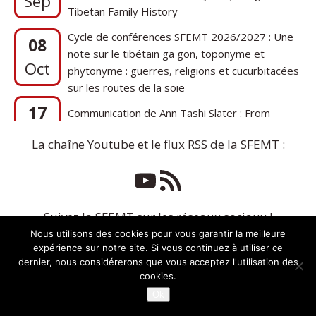
Cycle de conférences SFEMT 2026/2027 : Une
08
note sur le tibétain ga gon, toponyme et
Oct
phytonyme : guerres, religions et cucurbitacées
sur les routes de la soie
17
Communication de Ann Tashi Slater : From
1920s Tibet to 21st-Century Darjeeling: A
Sep
Tibetan Family History
La chaîne Youtube et le flux RSS de la SFEMT :
Suivez la SFEMT sur les réseaux sociaux !
Nous utilisons des cookies pour vous garantir la meilleure
expérience sur notre site. Si vous continuez à utiliser ce
dernier, nous considérerons que vous acceptez l'utilisation des
cookies.
Ok
Copyright © 2026 | Thème WordPress par
MH Themes