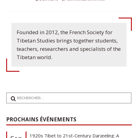
Founded in 2012, the French Society for
Tibetan Studies brings together students,
teachers, researchers and specialists of the
Tibetan world.
PROCHAINS ÉVÉNEMENTS
17
Communication de Ann Tashi Slater : From
1920s Tibet to 21st-Century Darjeeling: A
Sep
Tibetan Family History