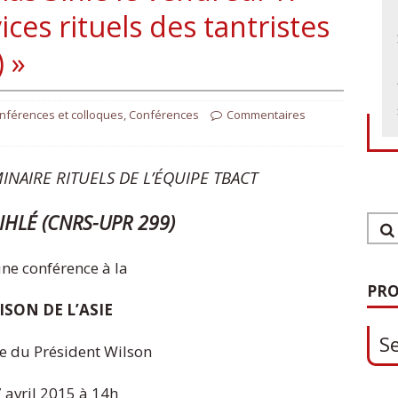
ices rituels des tantristes
 »
nférences et colloques
,
Conférences
Commentaires
INAIRE RITUELS DE L’ÉQUIPE TBACT
IHLÉ (CNRS-UPR 299)
1
une conférence à la
S
PRO
SON DE L’ASIE
0
e du Président Wilson
O
7 avril 2015 à 14h