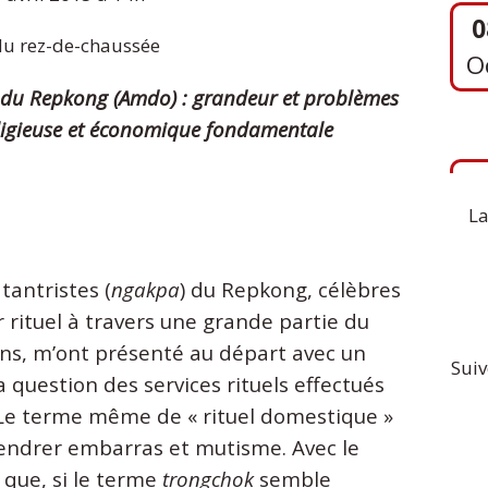
du rez-de-chaussée
tes du Repkong (Amdo) : grandeur et problèmes
1
religieuse et économique fondamentale
S
La
tantristes (
ngakpa
) du Repkong, célèbres
 rituel à travers une grande partie du
ns, m’ont présenté au départ avec un
Suiv
a question des services rituels effectués
s. Le terme même de « rituel domestique »
gendrer embarras et mutisme. Avec le
que, si le terme
trongchok
semble