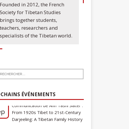
Founded in 2012, the French
Society for Tibetan Studies
brings together students,
teachers, researchers and
specialists of the Tibetan world.
7
Communication de Ann Tashi Slater :
ep
From 1920s Tibet to 21st-Century
CHAINS ÉVÉNEMENTS
Darjeeling: A Tibetan Family History
Cycle de conférences SFEMT
8
2026/2027 : Une note sur le
ct
tibétain ga gon, toponyme et