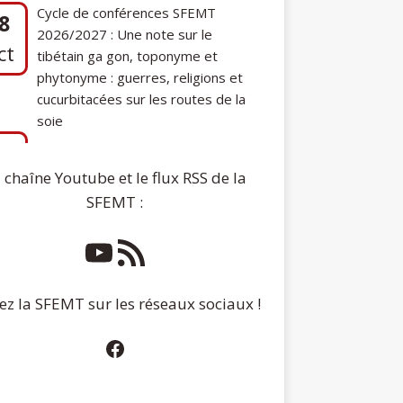
phytonyme : guerres, religions et
cucurbitacées sur les routes de la
soie
7
Communication de Ann Tashi Slater :
ep
From 1920s Tibet to 21st-Century
Darjeeling: A Tibetan Family History
 chaîne Youtube et le flux RSS de la
SFEMT :
ez la SFEMT sur les réseaux sociaux !