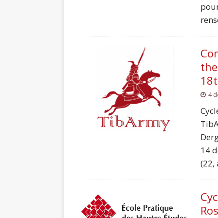
pour
rense
Con
the
18t
4 
Cycl
TibA
Derg
14 d
(22,
Cyc
Ros