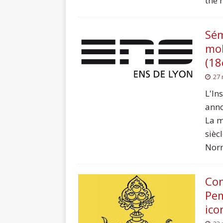
the 
Sém
mob
(18
27
L'In
anno
La m
sièc
Norm
Con
Pem
ico