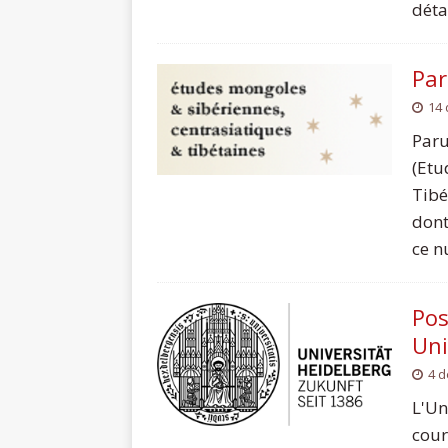
détai
Par
14
Paru
(Etu
Tibé
dont
ce nu
Pos
Uni
4 
L'Un
cour