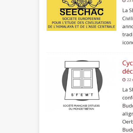
23
La S
Civi
anno
trad
icon
Cyc
déc
22
La S
conf
Budd
alig
Oerb
Budd