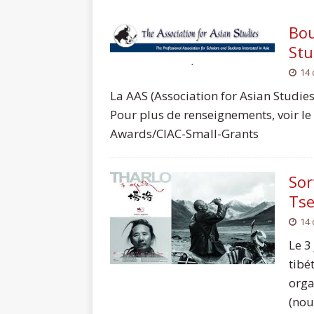
Bou
Stu
14
La AAS (Association for Asian Studies
Pour plus de renseignements, voir le
Awards/CIAC-Small-Grants
Sor
Ts
14
Le 3
tibé
orga
(nou