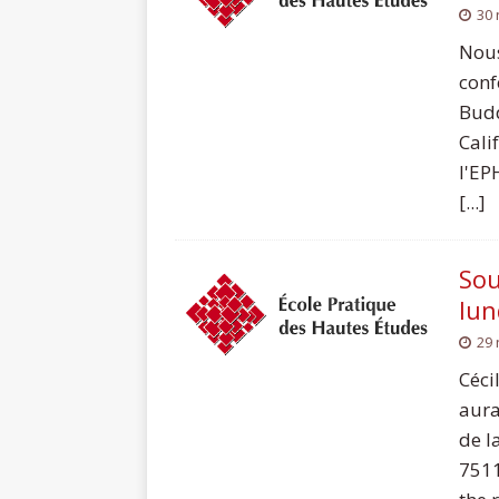
30
Nous
conf
Budd
Cali
l'EP
[...]
Sou
lun
29
Céci
aura
de l
7511